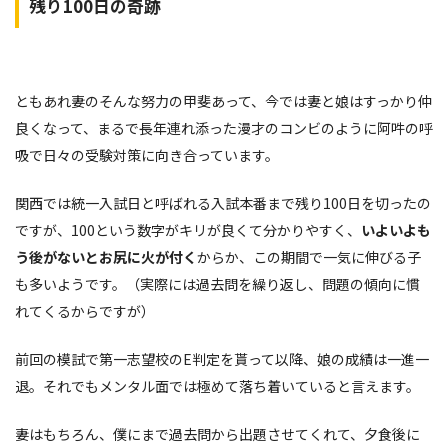
残り100日の奇跡
ともあれ妻のそんな努力の甲斐あって、今では妻と娘はすっかり仲
良くなって、まるで長年連れ添った漫才のコンビのように阿吽の呼
吸で日々の受験対策に向き合っています。
関西では統一入試日と呼ばれる入試本番まで残り100日を切ったの
ですが、100という数字がキリが良くて分かりやすく、
いよいよも
う後がないとお尻に火が付く
からか、この期間で一気に伸びる子
も多いようです。（実際には過去問を繰り返し、問題の傾向に慣
れてくるからですが）
前回の模試で第一志望校のE判定を貰って以降、娘の成績は一進一
退。それでもメンタル面では極めて落ち着いていると言えます。
妻はもちろん、僕にまで過去問から出題させてくれて、夕食後に