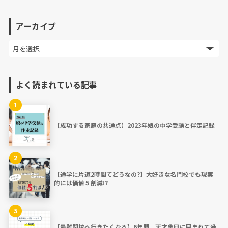
アーカイブ
よく読まれている記事
1
【成功する家庭の共通点】2023年娘の中学受験と伴走記録
2
【通学に片道2時間てどうなの?】大好きな名門校でも現実
的には価値５割減!?
3
【最難関校へ行きたくなる】6年間、天才集団に囲まれて過